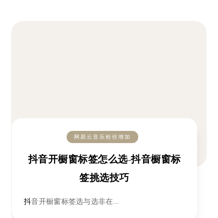
网易云音乐粉丝增加
抖音开橱窗标签怎么选-抖音橱窗标
签挑选技巧
抖音开橱窗标签选与选非在…