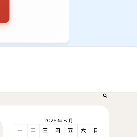
2026 年 8 月
一
二
三
四
五
六
日