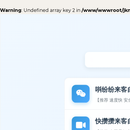
Warning
: Undefined array key 2 in
/www/wwwroot/jkm8