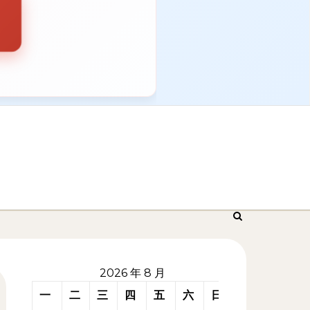
2026 年 8 月
一
二
三
四
五
六
日