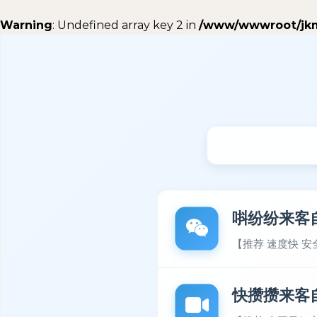
Warning
: Undefined array key 2 in
/www/wwwroot/jkm8